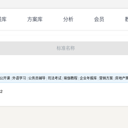
报库
方案库
分析
会员
标准名称
公开课
|
外语学习
|
公务员辅导
|
司法考试
|
瑜伽教程
|
企业年报库
|
营销方案
|
房地产
-2