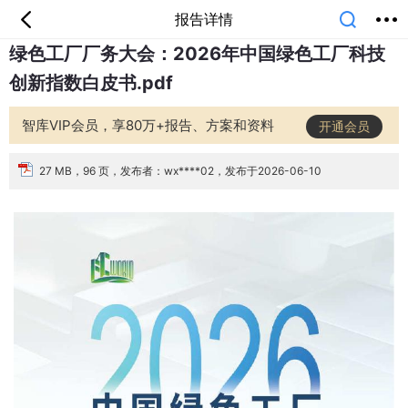
报告详情
绿色工厂厂务大会：2026年中国绿色工厂科技
首页
分类
专题
会员
我的
创新指数白皮书.pdf
课堂
中小学
公开课
考研
教师资格
外语
互联网
职业
技能
生活
智库VIP会员，享80万+报告、方案和资料
开通会员
智库
城市
金融
短视频
汽车
27 MB，96 页，发布者：wx****02，发布于2026-06-10