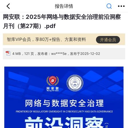
报告详情
网安联：2025年网络与数据安全治理前沿洞察
首页
分类
专题
会员
我的
月刊（第27期）.pdf
课堂
中小学
公开课
考研
教师资格
外语
互联网
职业
技能
生活
智库VIP会员，享80万+报告、方案和资料
开通会员
智库
城市
金融
短视频
汽车
4 MB，121 页，发布者：wx****5e，发布于2025-12-02