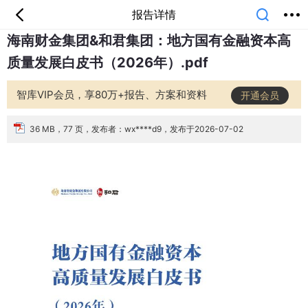
报告详情
海南财金集团&和君集团：地方国有金融资本高
首页
分类
专题
会员
我的
质量发展白皮书（2026年）.pdf
课堂
中小学
公开课
考研
教师资格
外语
互联网
职业
技能
生活
智库VIP会员，享80万+报告、方案和资料
开通会员
智库
城市
金融
短视频
汽车
36 MB，77 页，发布者：wx****d9，发布于2026-07-02