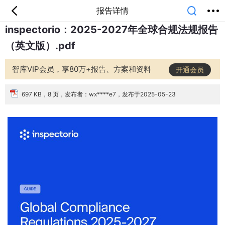
报告详情
inspectorio：2025-2027年全球合规法规报告
首页
分类
专题
会员
我的
（英文版）.pdf
课堂
中小学
公开课
考研
教师资格
外语
互联网
职业
技能
生活
智库VIP会员，享80万+报告、方案和资料
开通会员
智库
城市
金融
短视频
汽车
697 KB，8 页，发布者：wx****e7，发布于2025-05-23