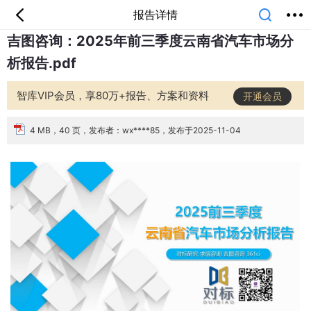
报告详情
吉图咨询：2025年前三季度云南省汽车市场分
首页
分类
专题
会员
我的
析报告.pdf
课堂
中小学
公开课
考研
教师资格
外语
互联网
职业
技能
生活
智库VIP会员，享80万+报告、方案和资料
开通会员
智库
城市
金融
短视频
汽车
4 MB，40 页，发布者：wx****85，发布于2025-11-04