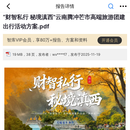
报告详情
“财智私行 秘境滇西”云南腾冲芒市高端旅游团建
首页
分类
专题
会员
我的
出行活动方案.pdf
课堂
中小学
公开课
考研
教师资格
外语
互联网
职业
技能
生活
智库VIP会员，享80万+报告、方案和资料
开通会员
智库
城市
金融
短视频
汽车
19 MB，38 页，发布者：wx****f7，发布于2025-11-19