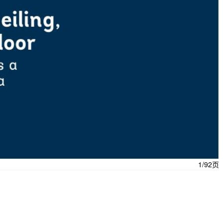
1/92页