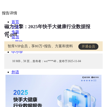
报告详情
首页
磁力引擎：2025年快手大健康行业数据报
分类
专题
告.pdf
会员
我的
智库VIP会员，享80万+报告、方案和资料
开通会员
课堂
中小学
公开课
10 MB，59 页，发布者：wx****48，发布于2025-11-04
考研
教师资格
外语
互联网
职业
技能
生活
智库
城市