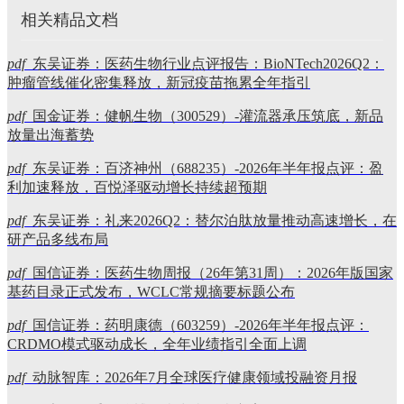
相关精品文档
pdf
东吴证券：医药生物行业点评报告：BioNTech2026Q2：
肿瘤管线催化密集释放，新冠疫苗拖累全年指引
pdf
国金证券：健帆生物（300529）-灌流器承压筑底，新品
放量出海蓄势
pdf
东吴证券：百济神州（688235）-2026年半年报点评：盈
利加速释放，百悦泽驱动增长持续超预期
pdf
东吴证券：礼来2026Q2：替尔泊肽放量推动高速增长，在
研产品多线布局
pdf
国信证券：医药生物周报（26年第31周）：2026年版国家
基药目录正式发布，WCLC常规摘要标题公布
pdf
国信证券：药明康德（603259）-2026年半年报点评：
CRDMO模式驱动成长，全年业绩指引全面上调
pdf
动脉智库：2026年7月全球医疗健康领域投融资月报