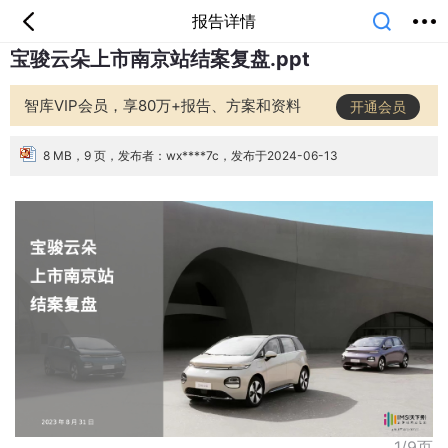
报告详情
宝骏云朵上市南京站结案复盘.ppt
首页
分类
专题
会员
我的
课堂
中小学
公开课
考研
教师资格
智库VIP会员，享80万+报告、方案和资料
开通会员
外语
互联网
职业
技能
生活
智库
城市
金融
短视频
汽车
8 MB，9 页，发布者：wx****7c，发布于2024-06-13
1/9页