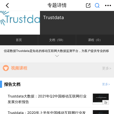
专题详情
首页
分类
专题
会员
我的
Trustdata
课堂
中小学
公开课
考研
教师资格
外语
互联网
职业
技能
生活
智库
城市
金融
短视频
汽车
首页
文档（59）
课程（0）
信诺数据Trustdata是知名的移动互联网大数据监测平台，为客户提供专业的移
动端各领域数据产品、咨询等专业服务。
视频课程
更多>
报告文档
更多>
Trustdata大数据：2021年Q2中国移动互联网行业
发展分析报告
2p
Trustdata：2020年上半年中国移动互联网行业发