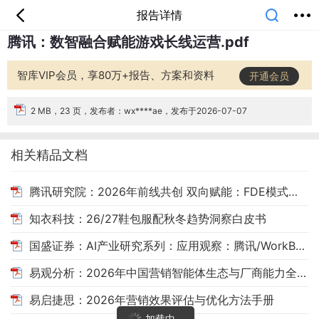
报告详情
腾讯：数智融合赋能游戏长线运营.pdf
首页
分类
专题
会员
我的
课堂
中小学
公开课
考研
教师资格
智库VIP会员，享80万+报告、方案和资料
开通会员
外语
互联网
职业
技能
生活
智库
城市
金融
短视频
汽车
2 MB，23 页，发布者：wx****ae，发布于2026-07-07
相关精品文档
腾讯研究院：2026年前线共创 双向赋能：FDE模式行业观察与实践报告
知衣科技：26/27鞋包服配秋冬趋势洞察白皮书
国盛证券：AI产业研究系列：应用观察：腾讯/WorkBuddy：领跑桌面端AI智能体赛道，粘合腾讯生态
易观分析：2026年中国营销智能体生态与厂商能力全景报告
易启捷思：2026年营销效果评估与优化方法手册
加载中...