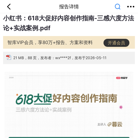
报告详情
小红书：618大促好内容创作指南-三感六度方法
首页
分类
专题
会员
我的
论+实战案例.pdf
课堂
中小学
公开课
考研
教师资格
外语
互联网
职业
技能
生活
智库VIP会员，享80万+报告、方案和资料
开通会员
智库
城市
金融
短视频
汽车
21 MB，88 页，发布者：wx****2f，发布于2026-05-11