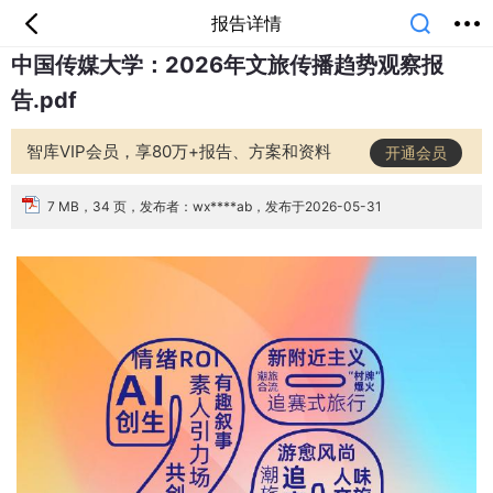
报告详情
中国传媒大学：2026年文旅传播趋势观察报
首页
分类
专题
会员
我的
告.pdf
课堂
中小学
公开课
考研
教师资格
外语
互联网
职业
技能
生活
智库VIP会员，享80万+报告、方案和资料
开通会员
智库
城市
金融
短视频
汽车
7 MB，34 页，发布者：wx****ab，发布于2026-05-31