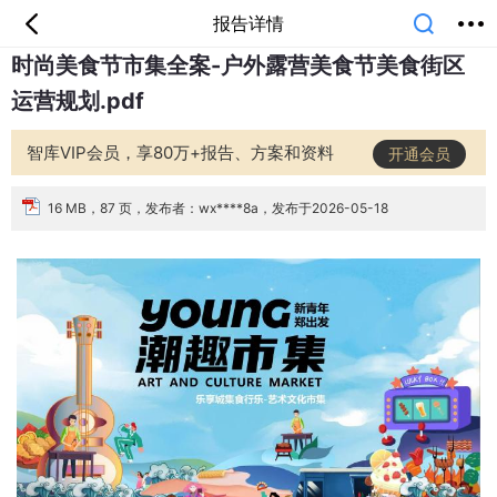
报告详情
时尚美食节市集全案-户外露营美食节美食街区
首页
分类
专题
会员
我的
运营规划.pdf
课堂
中小学
公开课
考研
教师资格
外语
互联网
职业
技能
生活
智库VIP会员，享80万+报告、方案和资料
开通会员
智库
城市
金融
短视频
汽车
16 MB，87 页，发布者：wx****8a，发布于2026-05-18