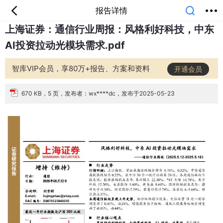
报告详情
上海证券：通信行业周报：风格利好科技，中东
首页
分类
专题
会员
我的
AI投资拉动光模块需求.pdf
课堂
中小学
公开课
考研
教师资格
外语
互联网
职业
技能
生活
智库VIP会员，享80万+报告、方案和资料
开通会员
智库
城市
金融
短视频
汽车
670 KB，5 页，发布者：wx****dc，发布于2025-05-23