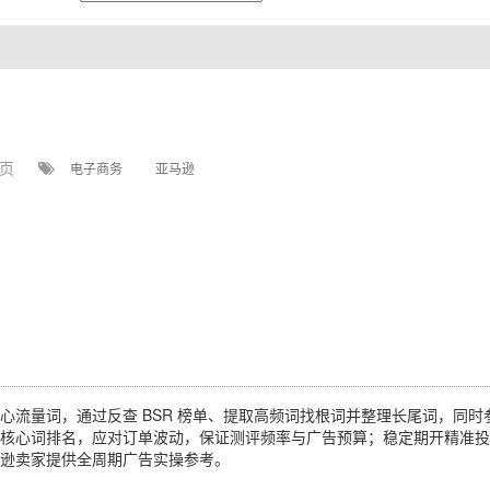
 页
电子商务
亚马逊
量词，通过反查 BSR 榜单、提取高频词找根词并整理长尾词，同时参考竞
核心词排名，应对订单波动，保证测评频率与广告预算；稳定期开精准投
逊卖家提供全周期广告实操参考。