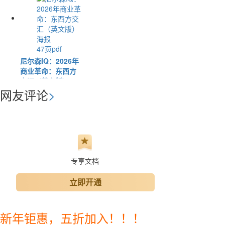
47页pdf
尼尔森IQ：2026年
商业革命：东西方
交汇（英文版）
网友评论
>
专享文档
立即开通
新年钜惠，五折加入！！！