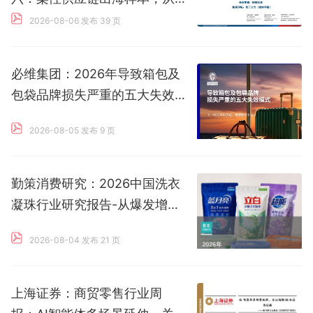
SHEIN看中国跨境电商的远洋
2026-08-06 发布
39 页
叙事
必维集团：2026年导致箱包及
包袋品牌损失严重的五大失效
模式
2026-08-05 发布
9 页
勤策消费研究：2026中国洗衣
凝珠行业研究报告-从爆发增长
到渠道重构，洗衣凝珠进入结
2026-08-04 发布
21 页
构性拐点
上海证券：商贸零售行业周