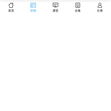
国金证券：耐用消费产业行业
首页
研报
课堂
合集
分类
研究：拓竹华东再落店，
Mimo-claw正式版发布与金山
2026-06-22 发布
24 页
办公联动
国金证券：耐用消费产业行业
研究：美联储维持利率不变，
巨子第四张III类证获批
2026-06-21 发布
13 页
GeoQ智图：2025年连锁新茶
饮门店发展蓝皮书
2026-06-15 发布
37 页