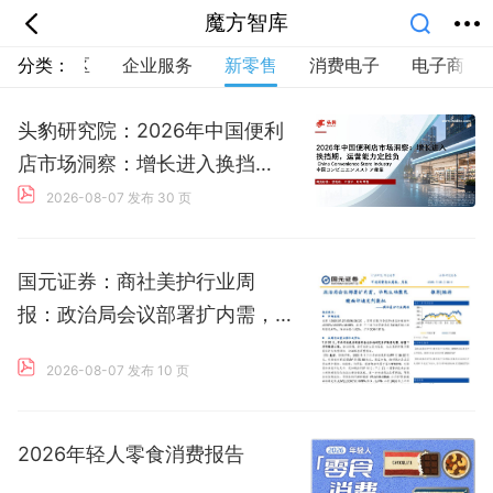
魔方智库
分类：
产业园区
企业服务
新零售
消费电子
电子商务
首页
分类
专题
会员
我的
课堂
中小学
公开课
考研
教师资格
头豹研究院：2026年中国便利
外语
互联网
职业
技能
生活
店市场洞察：增长进入换挡
智库
城市
金融
短视频
汽车
期，运营能力定胜负
2026-08-07 发布
30 页
国元证券：商社美护行业周
报：政治局会议部署扩内需，
华熙生物聚乳酸面部填充剂获
2026-08-07 发布
10 页
批
2026年轻人零食消费报告