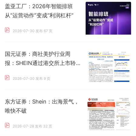
盖亚工厂：2026年智能排班
从“运营动作”变成“利润杠杆“
2026-07-30 发布
67 页
国元证券：商社美护行业周
报：SHEIN通过港交所上市聆
讯，维琪科技登陆北交所
2026-07-30 发布
9 页
东方证券：Shein：出海景气，
唯快不破
2026-07-28 发布
32 页