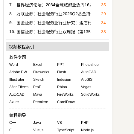
7.
世界经济论坛：2034全球旅游业迈向16万亿美元：增长与可持
35
8.
万联证券：社会服务行业2026Q2基金持仓分析报告：重仓比
29
9.
国金证券：社会服务业行业研究：酒店行业26Q3投资策略：风
34
10.
国信证券：社会服务行业双周报（第135期）：AI应用热度扩
33
视频教程索引
软件专题
Word
Excel
PPT
Photoshop
Adobe DW
Fireworks
Flash
AutoCAD
Illustrator
Sketch
Indesign
ArcGIS
After Effects
ProE
Rhino
Vegas
AutoCAD
Maya
FireWorks
SolidWorks
Axure
Premiere
CorelDraw
编程指导
C++
Java
VB
PHP
C
Vue.js
TypeScript
Node.js