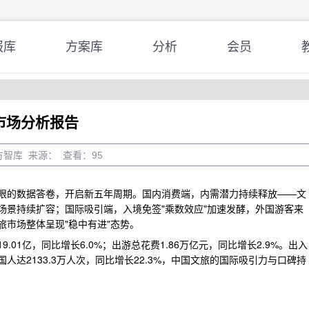
报库
方案库
分析
会员
市场分析报告
者：魔方智库 来源： 查看：
95
份亮眼的数据答卷，开启新五年周期。国内消费端，内需潜力持续释放——文
场景持续扩容；国际吸引端，入境免签"乘数效应"加速发酵，外国游客来
旅市场整体呈现"稳中有进"态势。
01亿，同比增长6.0%；出游总花费1.86万亿元，同比增长2.9%。出入
达2133.3万人次，同比增长22.3%，中国文旅的国际吸引力与口碑持