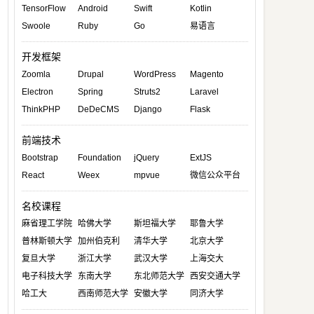
TensorFlow
Android
Swift
Kotlin
Swoole
Ruby
Go
易语言
开发框架
Zoomla
Drupal
WordPress
Magento
Electron
Spring
Struts2
Laravel
ThinkPHP
DeDeCMS
Django
Flask
前端技术
Bootstrap
Foundation
jQuery
ExtJS
React
Weex
mpvue
微信公众平台
名校课程
麻省理工学院
哈佛大学
斯坦福大学
耶鲁大学
普林斯顿大学
加州伯克利
清华大学
北京大学
复旦大学
浙江大学
武汉大学
上海交大
电子科技大学
东南大学
东北师范大学
西安交通大学
哈工大
西南师范大学
安徽大学
同济大学