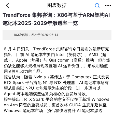
图表数据
TrendForce 集邦咨询：X86与基于ARM架构AI
首页
分类
专题
会员
我的
笔记本2025-2029年渗透率一览
课堂
中小学
公开课
考研
教师资格
外语
互联网
职业
技能
生活
103次阅读，发布于2026-06-14
智库
城市
金融
短视频
汽车
6 月 4 日消息，TrendForce 集邦咨询今日发布的最新研究
指出，目前 AI 笔记本主要由 Intel（英特尔）、AMD（超
威）、Apple（苹果）与 Qualcomm（高通）推动，但市场
仍缺乏能够大规模展现装置端 AI 运算价值，并形成明确使
用者换机动力的产品。
报告认为，随着 Nvidia（英伟达）于 Computex 正式发表
RTX Spark 平台搭配 N1 与 N1X 处理器，AI 笔记本市场有
望从目前以 NPU 功能展示为主的阶段，进一步迈向以
Agent 与本地端模型运算为核心的新发展阶段。
报告提出，RTX Spark 平台的意义不仅在于新增 Windows
on Arm 阵营的重要成员，更首次将 CUDA 生态系延伸至
Windows 笔记本市场，预估将快速提升 AI 笔记本渗透