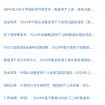
IMI中国人民大学国际货币研究所：数据资产入表：债务问题的解药还是新挑战？（9页）.pdf
高金智库：2024年中国企业数据资产入表情况跟踪报告（第三期）（26页）.pdf
垦丁律师事务所：2024年构建数据资产-训练数据合规处理及数据资产入表处理研究报告（40页）.pdf
FISCO金链盟&金融科技微洞察：2024年银行视角下的数据资产入表报告（28页）.pdf
数据资产登记评价中心：2024年数据资源入表年度发展报告（52页）.pdf
高金智库：中国企业数据资产入表情况跟踪报告（2024年上半年）（58页）.pdf
国联证券：计算机行业专题研究：数据资产入表加速，关注数商发展机遇（13页）.pdf
广西电网（李瑾）：2024年基于数据信托的“三三制”数据资产入表实践报告（23页）.pdf