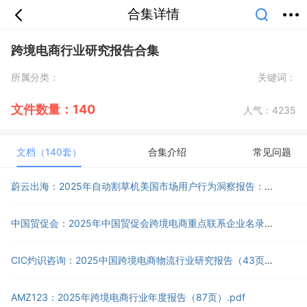
合集详情
首页
分类
专题
会员
我的
跨境电商行业研究报告合集
课堂
中小学
公开课
考研
教师资格
所属分类：
关键词：
外语
互联网
职业
技能
生活
智库
城市
金融
短视频
汽车
文件数量：140
人气：
4235
文档（140套）
合集介绍
常见问题
蔚云出海：2025年自动割草机美国市场用户行为洞察报告：数据驱动的跨境电商品牌化转型市场指南（30页）.pdf
中国贸促会：2025年中国贸促会跨境电商重点联系企业名录（69页）.pdf
CIC灼识咨询：2025中国跨境电商物流行业研究报告（43页）.pdf
AMZ123：2025年跨境电商行业年度报告（87页）.pdf