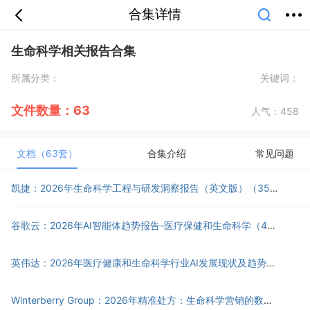
合集详情
首页
分类
专题
会员
我的
生命科学相关报告合集
课堂
中小学
公开课
考研
教师资格
所属分类：
关键词：
外语
互联网
职业
技能
生活
智库
城市
金融
短视频
汽车
文件数量：63
人气：
458
文档（63套）
合集介绍
常见问题
凯捷：2026年生命科学工程与研发洞察报告（英文版）（35页）.pdf
谷歌云：2026年AI智能体趋势报告-医疗保健和生命科学（42页）.pdf
英伟达：2026年医疗健康和生命科学行业AI发展现状及趋势报告（15页）.pdf
Winterberry Group：2026年精准处方：生命科学营销的数据驱动未来白皮书（英文版）（28页）.pdf