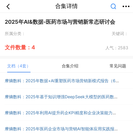
合集详情
首页
分类
专题
会员
我的
2025年AI&数据-医药市场与营销新常态研讨会
课堂
中小学
公开课
考研
教师资格
所属分类：
关键词：
外语
互联网
职业
技能
生活
智库
城市
金融
短视频
汽车
文件数量：4
人气：
2583
文档（4套）
合集介绍
常见问题
摩熵数科：2025年数据+AI重塑医药市场营销新模式报告（66页）.pdf
摩熵数科：2025年基于知识增强DeepSeek大模型的医药数字化营销新范式报告（52页）.pdf
摩熵数科：2025年利用AI提升药企KPI精度和企业决策能力报告（21页）.pdf
摩熵数科：2025年医药企业市场与营销AI智能体应用实践报告（48页）.pdf