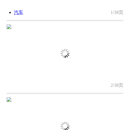
金融
短视频
汽车
1/38页
2/38页