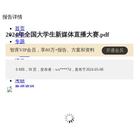
报告详情
首页
2024年全国大学生新媒体直播大赛.pdf
分类
专题
会员
智库VIP会员，享80万+报告、方案和资料
开通会员
我的
课堂
中小学
6 MB，38 页，发布者：wx****7d，发布于2024-05-08
公开课
考研
教师资格
外语
互联网
职业
技能
生活
智库
城市