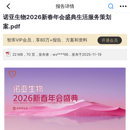
报告详情
诺亚生物2026新春年会盛典生活服务策划
首页
分类
专题
会员
我的
案.pdf
课堂
中小学
公开课
考研
教师资格
外语
互联网
职业
技能
生活
智库VIP会员，享80万+报告、方案和资料
开通会员
智库
城市
金融
短视频
汽车
22 MB，70 页，发布者：wx****66，发布于2025-11-19