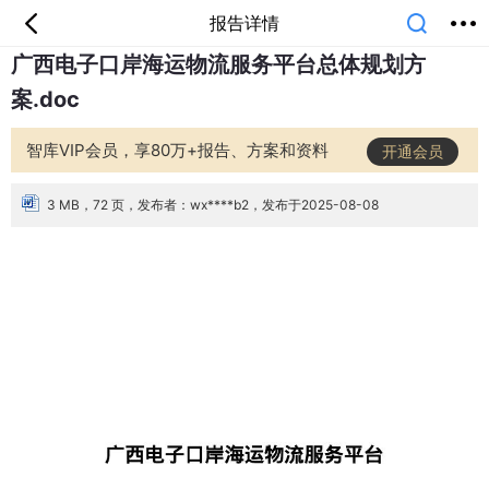
报告详情
广西电子口岸海运物流服务平台总体规划方
首页
分类
专题
会员
我的
案.doc
课堂
中小学
公开课
考研
教师资格
外语
互联网
职业
技能
生活
智库VIP会员，享80万+报告、方案和资料
开通会员
智库
城市
金融
短视频
汽车
3 MB，72 页，发布者：wx****b2，发布于2025-08-08