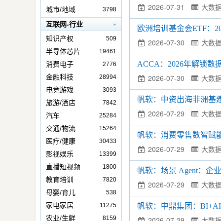
2026-07-31
大数
城市/地域
3798
互联网-行业
欧洲培训基金会ETF：
知识产权
509
2026-07-30
大数
半导体芯片
19461
ACCA：2026年解锁
消费电子
2776
金融科技
2026-07-30
大数
28994
电竞游戏
3093
帆软：中资出海非洲基
旅游/酒店
7842
2026-07-29
大数
汽车
25284
交通/物流
15264
帆软：消费零售数智赋
医疗/健康
30433
2026-07-29
大数
影视娱乐
13399
直播短视频
1800
帆软：场景 Agent
教育培训
7820
2026-07-29
大数
母婴/育儿
538
家电家居
11275
帆软：中鼎集团：BI+
农业/生鲜
8159
2026-07-29
大数