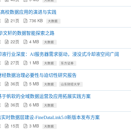
大数据
： 高校数据应用的演进与实践
据
21页
736 KB
大数据
新华文轩的数据智能探索之路
据
22页
4 MB
大数据
却液行业深度：AI服务器需求驱动，浸没式冷却液空间广阔
据
27页
1 MB
大数据
东方证券
年财经数据治理必要性与迫切性研究报告
据
36页
5 MB
大数据
山东财经大学
基于帆软的全域数据运营及应用拓展实践方案
据
36页
6 MB
大数据
信实时数据层建设-FineDataLink5.0新版本发布方案
据
15页
3 MB
大数据