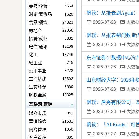
美容/化妆
4654
帆软：从报表到Agent
时尚/奢侈品
1620
2026-07-28
大数
食品/餐饮
24323
房地产
22056
帆软：从报表到问数 
招聘/就业
3331
2026-07-28
大数
电信/通讯
12198
化工
13746
东方证券：数据中心冷
轻工业
5715
2026-07-28
大数
公用事业
3272
工程基建
12302
山东财经大学：2026
生态环保
6889
2026-07-28
大数
钢铁金属
13325
帆软：后秀有限公司：
互联网-营销
2026-07-28
大数
媒介市场
841
营销趋势
21531
帆软：「AI Ready」可
内容管理
1060
2026-07-27
大数
客户管理
305