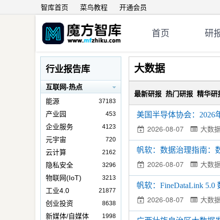
智库首页
菜鸟教程
开通会员
首页
研
大数据
行业报告库
互联网-热点
最新研报
热门研报
精华研
能源
37183
产业园
453
美国半导体协会：202
企业服务
4123
2026-08-07
大数
元宇宙
720
帆软：数据治理指南：数据Re
云计算
2162
2026-08-07
大数
隐私安全
3296
物联网(IoT)
3213
帆软：FineDataLink
工业4.0
21877
2026-08-07
大数
创业投资
8638
新媒体/自媒体
1998