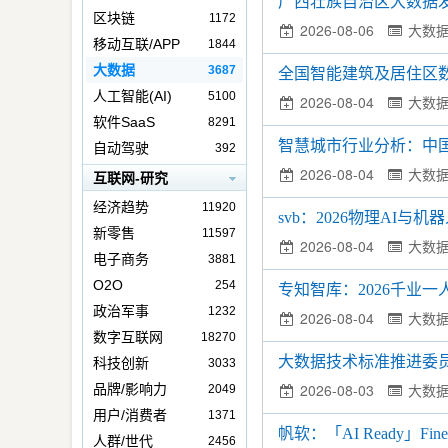
广西壮族自治区大数据
区块链
1172
2026-08-06
大数
移动互联/APP
1844
大数据
3687
全国智能建筑及居住区数
人工智能(AI)
5100
2026-08-04
大数
软件SaaS
8291
智慧城市行业分析：中国
自动驾驶
392
2026-08-04
大数
互联网-研究
经济趋势
11920
svb：2026物理AI
新零售
11597
2026-08-04
大数
电子商务
3881
O2O
254
专知智库：2026千业
政治军事
1232
2026-08-04
大数
数字互联网
18270
大数据技术标准推进委员
科技创新
3033
2026-08-03
大数
品牌/影响力
2049
用户/消费者
1371
帆软：「AI Ready」Fi
人群/世代
2456