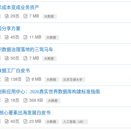
术成本变成业务资产
据
29页
7 MB
大数据
验分享方案
据
45页
11 MB
大数据
织数据治理落地的三驾马车
据
50页
7 MB
大数据
年数据工厂白皮书
据
138页
8 MB
大数据
北京交通大学
新应用中心：2026真实世界数据库构建标准指南
据
18页
369 KB
大数据
I产业核心要素出海发展白皮书
据
40页
23 MB
大数据
人工智能（AI）