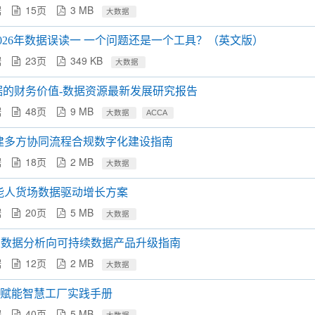
据
15页
3 MB
大数据
2026年数据误读一 一个问题还是一个工具？（英文版）
据
23页
349 KB
大数据
数据的财务价值-数据资源最新发展研究报告
据
48页
9 MB
大数据
ACCA
建多方协同流程合规数字化建设指南
据
18页
2 MB
大数据
能人货场数据驱动增长方案
据
20页
5 MB
大数据
：企业数据分析向可持续数据产品升级指南
据
12页
2 MB
大数据
AI赋能智慧工厂实践手册
据
40页
5 MB