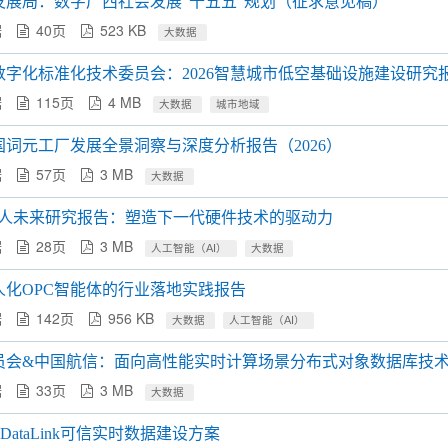
发展局：数字广西社会发展“十五五”规划（征求意见稿）
据
40页
523 KB
大数据
字化标准化技术委员会：2026智慧城市低空基础设施建设研究
据
115页
4 MB
大数据
城市地域
词元工厂发展全景洞察与深度分析报告（2026）
据
57页
3 MB
大数据
与机器人未来研究报告：塑造下一代硬件技术的驱动力
据
28页
3 MB
人工智能（AI）
大数据
一人化OPC智能体的行业落地实践报告
据
142页
956 KB
大数据
人工智能（AI）
会&中国航信：面向高性能实时计算场景分布式对象数据库技术报
据
33页
3 MB
大数据
neDataLink可信实时数据建设方案