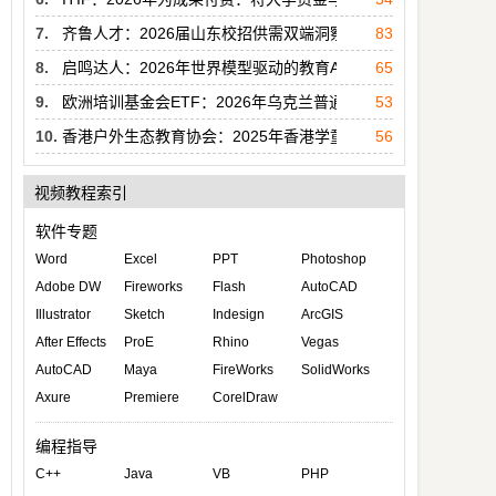
7.
齐鲁人才：2026届山东校招供需双端洞察报告
83
8.
启鸣达人：2026年世界模型驱动的教育AGI白皮书
65
9.
欧洲培训基金会ETF：2026年乌克兰普通中等学校教师数字能
53
10.
香港户外生态教育协会：2025年香港学童自然连结感及学校户
56
视频教程索引
软件专题
Word
Excel
PPT
Photoshop
Adobe DW
Fireworks
Flash
AutoCAD
Illustrator
Sketch
Indesign
ArcGIS
After Effects
ProE
Rhino
Vegas
AutoCAD
Maya
FireWorks
SolidWorks
Axure
Premiere
CorelDraw
编程指导
C++
Java
VB
PHP