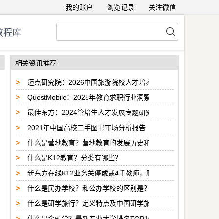
我的账户
浏览记录
关注微信
教程库
相关资讯推荐
>
迈点研究院：2026中国旅游院校人才培养与校企合作白皮书（
>
QuestMobile：2025年教育求职行业洞察报告
>
最佳东方：2024管培生人才发展专题研究报告
>
2021年中国高校二手图书市场分析报告
>
什么是营地教育？营地教育的发展历史和特征介绍
>
什么是K12教育？分类有哪些？
>
新东方在线K12业务关停或裁4千教师，股价暴跌14.57%
>
什么是民办学校？和公办学校的区别是？
>
什么是研学旅行？定义特点及中国研学旅行行业发展历程分析
>
什么是金融学？最新专业大学排名TOP10一览