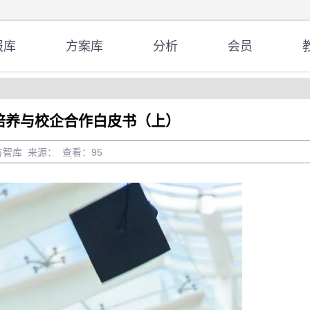
报库
方案库
分析
会员
才培养与校企合作白皮书（上）
者：魔方智库 来源： 查看：
95