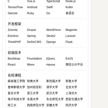
C
Vue.js
TypeScript
Node.js
TensorFlow
Android
Swift
Kotlin
Swoole
Ruby
Go
易语言
开发框架
Zoomla
Drupal
WordPress
Magento
Electron
Spring
Struts2
Laravel
ThinkPHP
DeDeCMS
Django
Flask
前端技术
Bootstrap
Foundation
jQuery
ExtJS
React
Weex
mpvue
微信公众平台
名校课程
麻省理工学院
哈佛大学
斯坦福大学
耶鲁大学
普林斯顿大学
加州伯克利
清华大学
北京大学
复旦大学
浙江大学
武汉大学
上海交大
电子科技大学
东南大学
东北师范大学
西安交通大学
哈工大
西南师范大学
安徽大学
同济大学