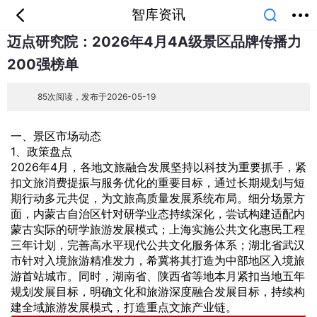
智库资讯
迈点研究院：2026年4月4A级景区品牌传播力
首页
分类
专题
会员
我的
200强榜单
课堂
中小学
公开课
考研
教师资格
外语
互联网
职业
技能
生活
85次阅读，发布于2026-05-19
智库
城市
金融
短视频
汽车
一、景区市场动态
1、政策盘点
2026年4月，各地文旅融合发展坚持以科技为重要抓手，紧
扣文旅消费提振与服务优化的重要目标，通过长期规划与短
期行动多元共促，为文旅高质量发展系统布局。细分场景方
面，内蒙古自治区针对研学业态持续深化，尝试构建适配内
蒙古实际的研学旅游发展模式；上海实施公共文化惠民工程
三年计划，完善高水平现代公共文化服务体系；湖北省武汉
市针对入境旅游精准发力，希冀将其打造为中部地区入境旅
游首站城市。同时，湖南省、陕西省等地本月紧扣当地五年
规划发展目标，明确文化和旅游深度融合发展目标，持续构
建全域旅游发展模式，打造重点文旅产业链。