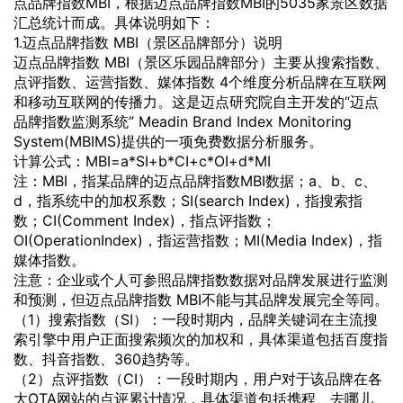
点品牌指数MBI，根据迈点品牌指数MBI的5035家景区数据
汇总统计而成。具体说明如下：
1.迈点品牌指数 MBI（景区品牌部分）说明
迈点品牌指数 MBI（景区乐园品牌部分）主要从搜索指数、
点评指数、运营指数、媒体指数 4个维度分析品牌在互联网
和移动互联网的传播力。这是迈点研究院自主开发的“迈点
品牌指数监测系统” Meadin Brand Index Monitoring
System(MBIMS)提供的一项免费数据分析服务。
计算公式：MBI=a*SI+b*CI+c*OI+d*MI
注：MBI，指某品牌的迈点品牌指数MBI数据；a、b、c、
d，指系统中的加权系数；SI(search Index)，指搜索指
数；CI(Comment Index)，指点评指数；
OI(OperationIndex)，指运营指数；MI(Media Index)，指
媒体指数。
注意：企业或个人可参照品牌指数数据对品牌发展进行监测
和预测，但迈点品牌指数 MBI不能与其品牌发展完全等同。
（1）搜索指数（SI）：一段时期内，品牌关键词在主流搜
索引擎中用户正面搜索频次的加权和，具体渠道包括百度指
数、抖音指数、360趋势等。
（2）点评指数（CI）：一段时期内，用户对于该品牌在各
大OTA网站的点评累计情况，具体渠道包括携程、去哪儿、