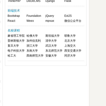
ThinkPHP
DeDeCMS
Django
Flask
布
前端技术
Bootstrap
Foundation
jQuery
ExtJS
React
Weex
mpvue
微信公众平台
布
名校课程
麻省理工学院
哈佛大学
斯坦福大学
耶鲁大学
普林斯顿大学
加州伯克利
清华大学
北京大学
布
复旦大学
浙江大学
武汉大学
上海交大
电子科技大学
东南大学
东北师范大学
西安交通大学
哈工大
西南师范大学
安徽大学
同济大学
布
布
布