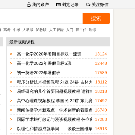
我的账户
浏览记录
关注微信
初
高考
中考
人教版
沪教版
人工智能
入门
班主任
理综
最新视频课程
>
高一化学2020年暑期目标双一流班
13124
>
高一化学2022年暑假目标S班
12448
布
>
初一英语2022年暑假班
17589
>
程序分析技术视频教程 刘磊 24讲 吉林大学
18112
>
易经研究的几个首要问题视频教程 谢祥荣 24讲 中共成都市委
18218
布
>
高中心理课视频教程 李国民 22讲 东北育才学校
17492
>
新闻传播学术新观点：学术创新的着眼点与着手处 7讲
16749
>
国际学术旅行散记与漫谈视频教程 任立良 6讲 河海大学
17283
布
>
以理性和情感成就学问——谈谈王国维早年的学术之路视频教程 
16913