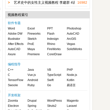
>
艺术史中的女性主义视频教程 李建群 4讲 中央美术学院
16982
布
视频教程索引
软件专题
Word
Excel
PPT
Photoshop
布
Adobe DW
Fireworks
Flash
AutoCAD
Illustrator
Sketch
Indesign
ArcGIS
After Effects
ProE
Rhino
Vegas
AutoCAD
Maya
FireWorks
SolidWorks
布
Axure
Premiere
CorelDraw
编程指导
C++
Java
VB
PHP
布
C
Vue.js
TypeScript
Node.js
TensorFlow
Android
Swift
Kotlin
Swoole
Ruby
Go
易语言
布
开发框架
Zoomla
Drupal
WordPress
Magento
Electron
Spring
Struts2
Laravel