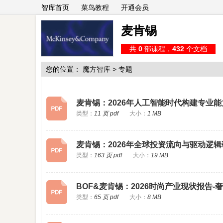
智库首页
菜鸟教程
开通会员
麦肯锡
共
0
部课程，
432
个文档
您的位置：
魔方智库
>
专题
麦肯锡：2026年人工智能时代构建专业
类型：
11 页 pdf
大小：
1 MB
麦肯锡：2026年全球投资流向与驱动逻
类型：
163 页 pdf
大小：
19 MB
BOF&麦肯锡：2026时尚产业现状报告
类型：
65 页 pdf
大小：
8 MB