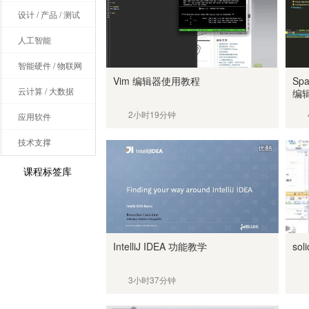
设计 / 产品 / 测试
人工智能
智能硬件 / 物联网
Vim 编辑器使用教程
Sp
云计算 / 大数据
编
2小时19分钟
应用软件
技术支撑
课程标签库
IntelliJ IDEA 功能教学
sol
3小时37分钟