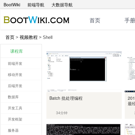
BootWiki
前端导航
大数据导航
首页
手
首页
>
视频教程
>
Shell
课程库
前端开发
移动开发
后端开发
数据库
Batch 批处理编程
20
最
开发工具
34分钟
开发框架
服务器