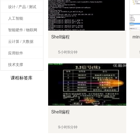
设计 / 产品 / 测试
人工智能
智能硬件 / 物联网
Shell编程
min
云计算 / 大数据
5小时8分钟
应用软件
技术支撑
课程标签库
Shell编程
9小时6分钟