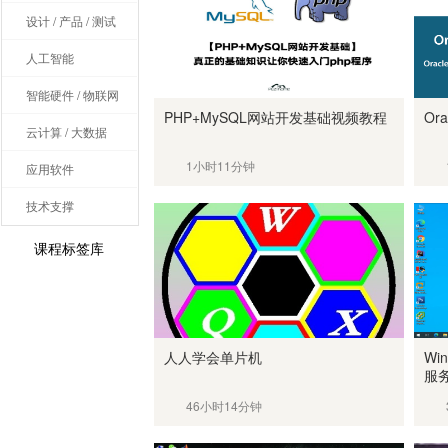
设计 / 产品 / 测试
人工智能
智能硬件 / 物联网
PHP+MySQL网站开发基础视频教程
Or
云计算 / 大数据
1小时11分钟
应用软件
技术支撑
课程标签库
人人学会单片机
Wi
服
46小时14分钟