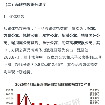
（二）品牌指数细分维度
1、媒体指数
从媒体指数来看，4月品牌媒体指数前十依次为：
冠寓、
方隅公寓、悦樘公寓、魔方公寓、新派公寓、铂顿国际公
。其
寓、瑞贝庭公寓酒店、乐乎公寓、朗诗寓和安歆公寓
中，方隅公寓品牌媒体指数涨幅最为突出，涨幅达
288.87%；前十榜单中，仅魔方公寓和乐乎公寓指数出现
下滑，跌幅分别为0.83%和12.65%，其余品牌媒体指数
均呈现上涨趋势。