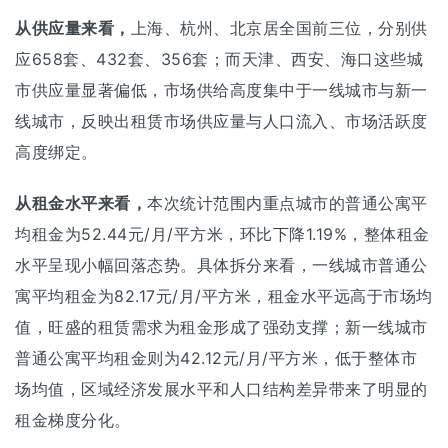
上海、杭州、北京居全国前三位，分别供
从供应量来看，
应658套、432套、356套；而天津、西安、海口这些城
市供应量显著偏低，市场供给高度集中于一线城市与新一
线城市，反映出租赁市场供应量与人口流入、市场活跃度
高度绑定。
本次统计范围内重点城市的普通公寓平
从租金水平来看，
均租金为52.44元/月/平方米，环比下降1.19%，整体租金
水平呈现小幅回落态势。具体拆分来看，一线城市普通公
寓平均租金为82.17元/月/平方米，租金水平远高于市场均
值，旺盛的租赁需求为租金形成了强劲支撑；新一线城市
普通公寓平均租金则为42.12元/月/平方米，低于整体市
场均值，区域经济发展水平和人口结构差异带来了明显的
租金梯度分化。