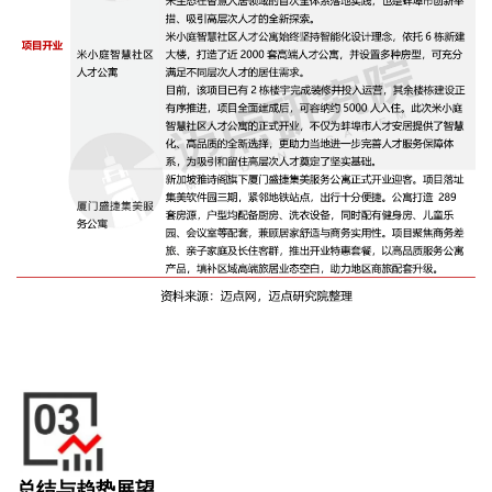
总结与趋势展望