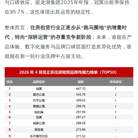
与口碑效应。据龙湖集团2025年年报，冠寓出租率保持
在95.7%，这也体现出其运营的稳定性。
整体而言，
住房租赁行业正逐步从“跑马圈地”的增量时
；未来，谁能在产
代，转向“深耕运营”的存量竞争新阶段
品体验、数字化服务与品牌口碑层面打造差异化优势，谁
就能在新一轮行业洗牌中占据主动。