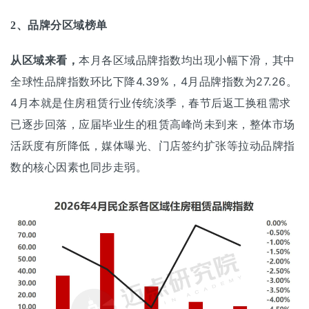
2、品牌分区域榜单
本月各区域品牌指数均出现小幅下滑，其中
从区域来看，
全球性品牌指数环比下降4.39%，4月品牌指数为27.26。
4月本就是住房租赁行业传统淡季，春节后返工换租需求
已逐步回落，应届毕业生的租赁高峰尚未到来，整体市场
活跃度有所降低，媒体曝光、门店签约扩张等拉动品牌指
数的核心因素也同步走弱。