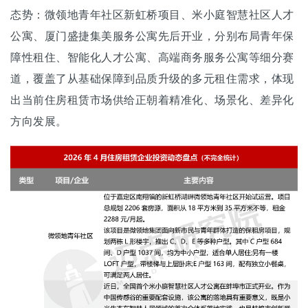
态势：微领地青年社区新虹桥项目、米小庭智慧社区人才
公寓、厦门盛捷集美服务公寓先后开业，分别布局青年保
障性租住、智能化人才公寓、高端商务服务公寓等细分赛
道，覆盖了从基础保障到品质升级的多元租住需求，体现
出当前住房租赁市场供给正朝着精准化、场景化、差异化
方向发展。