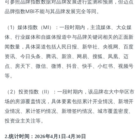
可参照品牌指数数据对品牌发展进行监测和预测，但迈点
品牌指数MBI不能与其品牌发展完全等同。
（1）媒体指数（MI）：一段时期内，主流媒体、大众媒
体、行业媒体和自媒体报道中与品牌关键词相关的正面新
闻数量，具体渠道包括人民日报、新华社、央视网、百度
资讯、今日头条、腾讯、新浪、网易、搜狐、凤凰、迈
点、房天下、微信、微博、抖音、快手、小红书、视频号
等。
（2）投资指数（II）：一段时期内，该品牌在大中华区市
场的房源覆盖情况，具体要素包括累计开业情况、新增开
业情况、累计签约情况、新增签约情况、城市覆盖密度、
投资业主关注等。
2.统计时间：2026年4月1日-4月30日